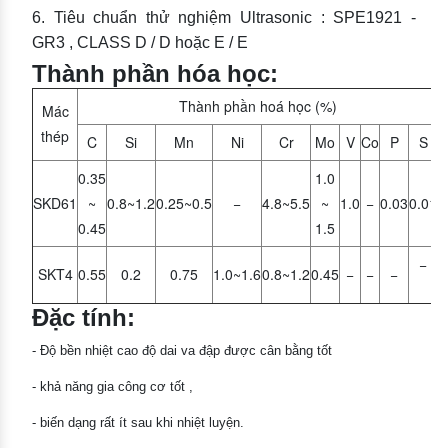
6. Tiêu chuẩn thử nghiệm Ultrasonic : SPE1921 -
GR3 , CLASS D / D hoặc E / E
Thành phần hóa học:
Thành phần hoá học (%)
Mác
thép
C
Si
Mn
Ni
Cr
Mo
V
Co
P
S
0.35
1.0
SKD61
~
0.8~1.2
0.25~0.5
−
4.8~5.5
~
1.0
−
0.03
0.01
0.45
1.5
−
SKT4
0.55
0.2
0.75
1.0~1.6
0.8~1.2
0.45
−
−
−
Đặc tính:
- Độ bền nhiệt cao độ dai va đập được cân bằng tốt
- khả năng gia công cơ tốt ,
- biến dạng rất ít sau khi nhiệt luyện.