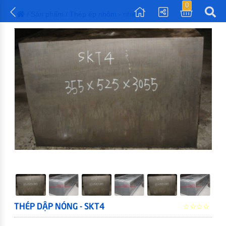
0
/
Sản phẩm
/ Thép ép nhôm - nhiệt
THÉP DẬP NÓNG - SKT4
☆☆☆☆