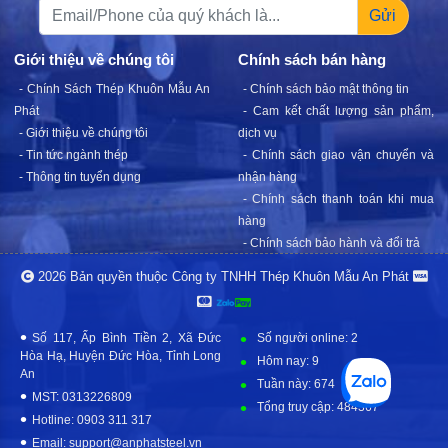
Gửi
Giới thiệu về chúng tôi
Chính sách bán hàng
- Chính Sách Thép Khuôn Mẫu An
- Chính sách bảo mật thông tin
2026 Bản quyền thuộc Công ty TNHH Thép Khuôn Mẫu An Phát
Phát
- Cam kết chất lượng sản phẩ
- Giới thiệu về chúng tôi
dịch vụ
- Tin tức ngành thép
- Chính sách giao vận chuyển 
Số 117, Ấp Bình Tiền 2, Xã Đức
Số người online: 2
- Thông tin tuyển dụng
nhận hàng
Hòa Hạ, Huyện Đức Hòa, Tỉnh Long
Hôm nay: 9
An
- Chính sách thanh toán khi m
Tuần này: 674
MST: 0313226809
hàng
Tổng truy cập: 484367
Hotline: 0903 311 317
- Chính sách bảo hành và đổi trả
Email: support@anphatsteel.vn