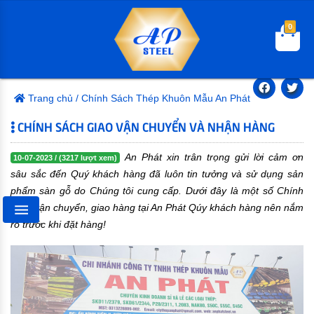
0
Trang chủ
/
Chính Sách Thép Khuôn Mẫu An Phát
CHÍNH SÁCH GIAO VẬN CHUYỂN VÀ NHẬN HÀNG
An Phát xin trân trọng gửi lời cảm ơn
10-07-2023 / (3217 lượt xem)
sâu sắc đến Quý khách hàng đã luôn tin tưởng và sử dụng sản
phẩm sàn gỗ do Chúng tôi cung cấp. Dưới đây là một số Chính
sách vận chuyển, giao hàng tại An Phát Qúy khách hàng nên nắm
Menu
rõ trước khi đặt hàng!